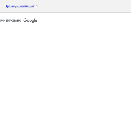
2
Премиум компании
:
0